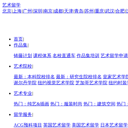
艺术留学
北京
|
上海
|
广州
|
深圳
|
南京
|
成都
|
天津
|
青岛
|
苏州
|
重庆
|
武汉
|
合肥
|
首页
|
作品集
|
铸藤计划
课程体系
名校直通车
作品集培训
艺术留学申请
艺术院校
|
最新：本科院校排名
最新：研究生院校排名
皇家艺术学
谢尔丹学院
纽约视觉艺术学院
芝加哥艺术学院
纽约时装
艺术专业
|
热门：纯艺&插画
热门：服装时尚
热门：建筑空间
热门
留学服务
|
ACG预科项目
英国艺术留学
美国艺术留学
日本艺术留学