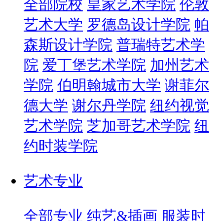
全部院校
皇家艺术学院
伦敦
艺术大学
罗德岛设计学院
帕
森斯设计学院
普瑞特艺术学
院
爱丁堡艺术学院
加州艺术
学院
伯明翰城市大学
谢菲尔
德大学
谢尔丹学院
纽约视觉
艺术学院
芝加哥艺术学院
纽
约时装学院
艺术专业
全部专业
纯艺&插画
服装时