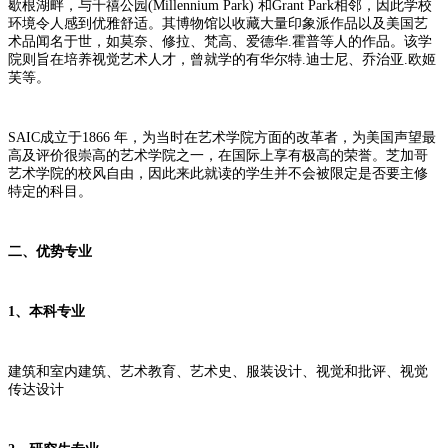
歇根湖畔，与千禧公园(Millennium Park) 和Grant Park相邻，因此学校
环境令人感到优雅舒适。其博物馆以收藏大量印象派作品以及美国艺
术品闻名于世，如莫奈、修拉、梵高、爱德华.霍普等人的作品。该学
院则旨在培养视觉艺术人才，曾就学的有华尔特.迪士尼、乔治亚.欧姬
芙等。
SAIC成立于1866 年，为当时在艺术学院方面的改革者，为美国声望最
高及评价很崇高的艺术学院之一，在国际上享有极高的荣誉。芝加哥
艺术学院的校风自由，因此来此就读的学生并不会被限定是否要主修
特定的科目。
二、优势专业
1、本科专业
建筑和室内建筑、艺术教育、艺术史、服装设计、视觉和批评、视觉
传达设计