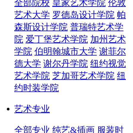
全部院校
皇家艺术学院
伦敦
艺术大学
罗德岛设计学院
帕
森斯设计学院
普瑞特艺术学
院
爱丁堡艺术学院
加州艺术
学院
伯明翰城市大学
谢菲尔
德大学
谢尔丹学院
纽约视觉
艺术学院
芝加哥艺术学院
纽
约时装学院
艺术专业
全部专业
纯艺&插画
服装时