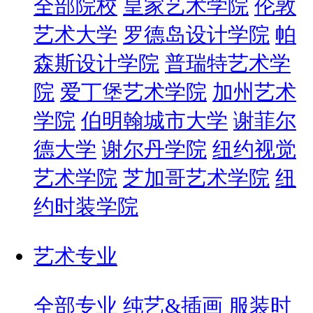
全部院校
皇家艺术学院
伦敦
艺术大学
罗德岛设计学院
帕
森斯设计学院
普瑞特艺术学
院
爱丁堡艺术学院
加州艺术
学院
伯明翰城市大学
谢菲尔
德大学
谢尔丹学院
纽约视觉
艺术学院
芝加哥艺术学院
纽
约时装学院
艺术专业
全部专业
纯艺&插画
服装时